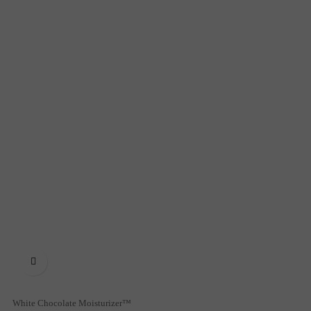

White Chocolate Moisturizer™