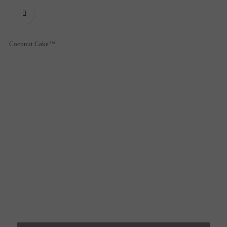

Coconut Cake™