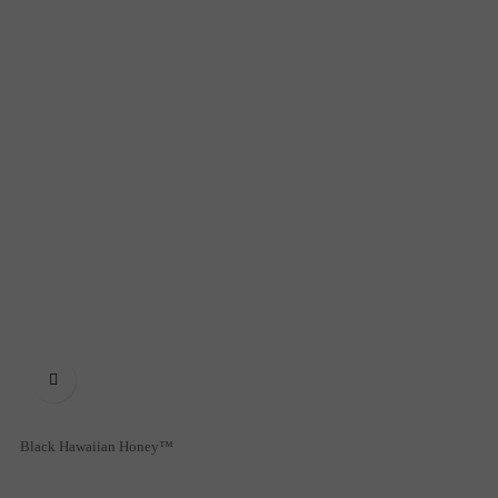

Black Hawaiian Honey™