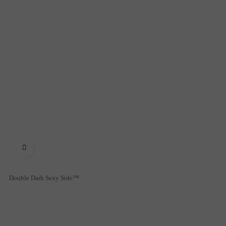

Double Dark Sexy Side™