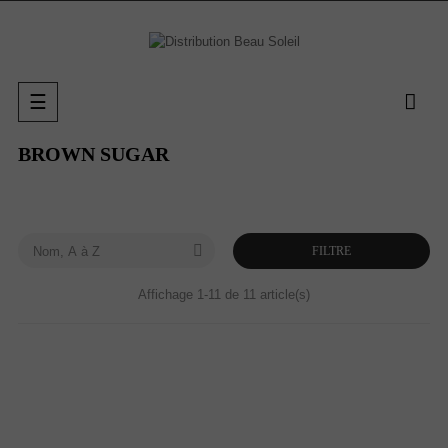
Basculer
☰
la
navigation
BROWN SUGAR

FILTRE
Nom, A à Z
Affichage 1-11 de 11 article(s)