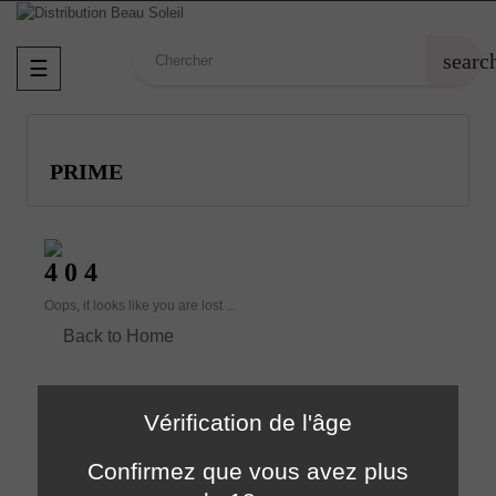
searc
Basculer
☰
la
navigation
PRIME
4 0 4
Oops, it looks like you are lost ...
Back to Home
Vérification de l'âge
Confirmez que vous avez plus