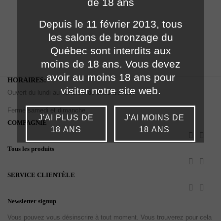
de 18 ans
Depuis le 11 février 2013, tous
les salons de bronzage du
Québec sont interdits aux
moins de 18 ans. Vous devez
avoir au moins 18 ans pour
HORAIRES:
visiter notre site web.
Ouvert du lundi au vendredi de 8h00 à 17h00
Fermé samedi et dimanche.
J'AI PLUS DE
J'AI MOINS DE
COMPAGNIE
18 ANS
18 ANS


Tous les produits


SERVICE CLIENTÈLE


Newsletter signup
Vous pouvez vous désinscrire à tout moment. Vous trouverez pour cela