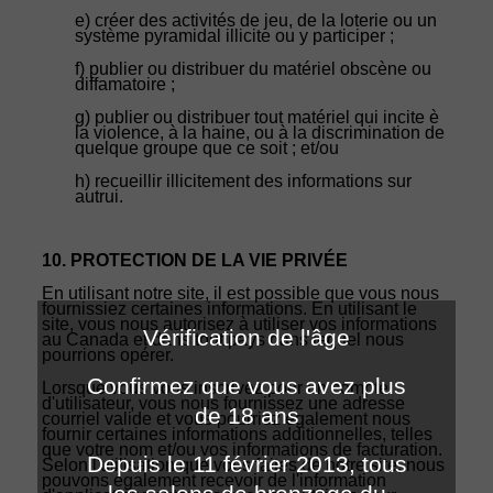
e) créer des activités de jeu, de la loterie ou un
système pyramidal illicite ou y participer ;
f) publier ou distribuer du matériel obscène ou
diffamatoire ;
g) publier ou distribuer tout matériel qui incite è
la violence, à la haine, ou à la discrimination de
quelque groupe que ce soit ; et/ou
h) recueillir illicitement des informations sur
autrui.
10. PROTECTION DE LA VIE PRIVÉE
En utilisant notre site, il est possible que vous nous
fournissiez certaines informations. En utilisant le
site, vous nous autorisez à utiliser vos informations
Vérification de l'âge
au Canada et dans tout pays dans lequel nous
pourrions opérer.
Confirmez que vous avez plus
Lorsque vous vous inscrivez pour un compte
d'utilisateur, vous nous fournissez une adresse
de 18 ans
courriel valide et vous pourriez également nous
fournir certaines informations additionnelles, telles
que votre nom et/ou vos informations de facturation.
Depuis le 11 février 2013, tous
Selon l'utilisation que vous faites de notre site, nous
pouvons également recevoir de l'information