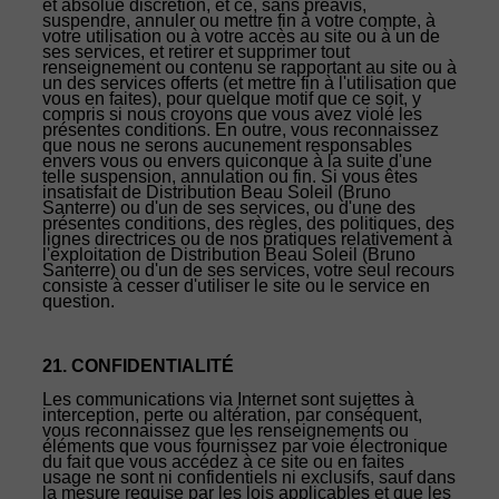
et absolue discrétion, et ce, sans préavis,
suspendre, annuler ou mettre fin à votre compte, à
votre utilisation ou à votre accès au site ou à un de
ses services, et retirer et supprimer tout
renseignement ou contenu se rapportant au site ou à
un des services offerts (et mettre fin à l'utilisation que
vous en faites), pour quelque motif que ce soit, y
compris si nous croyons que vous avez violé les
présentes conditions. En outre, vous reconnaissez
que nous ne serons aucunement responsables
envers vous ou envers quiconque à la suite d'une
telle suspension, annulation ou fin. Si vous êtes
insatisfait de Distribution Beau Soleil (Bruno
Santerre) ou d'un de ses services, ou d'une des
présentes conditions, des règles, des politiques, des
lignes directrices ou de nos pratiques relativement à
l'exploitation de Distribution Beau Soleil (Bruno
Santerre) ou d'un de ses services, votre seul recours
consiste à cesser d'utiliser le site ou le service en
question.
21. CONFIDENTIALITÉ
Les communications via Internet sont sujettes à
interception, perte ou altération, par conséquent,
vous reconnaissez que les renseignements ou
éléments que vous fournissez par voie électronique
du fait que vous accédez à ce site ou en faites
usage ne sont ni confidentiels ni exclusifs, sauf dans
la mesure requise par les lois applicables et que les