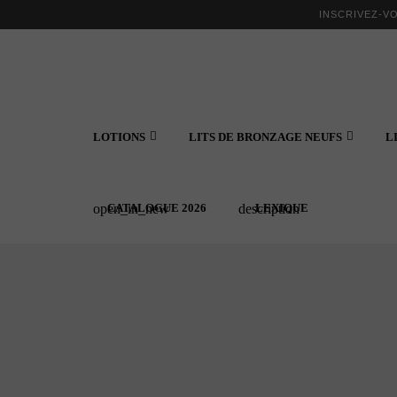
INSCRIVEZ-V
LOTIONS
LITS DE BRONZAGE NEUFS
L
CATALOGUE 2026
LEXIQUE
open_in_new
description