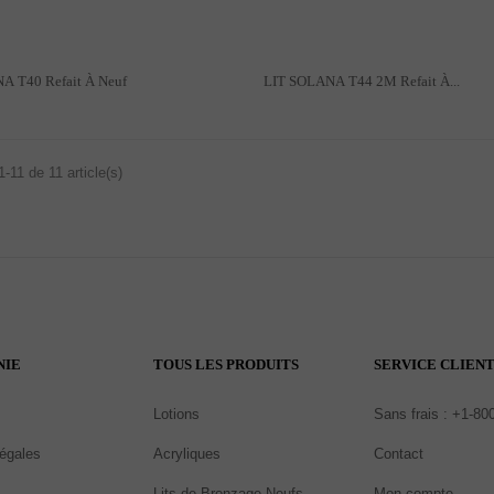
LIT SOLANA T40 Refait À Neuf
LIT SOLANA T44 2M Refait À...
1-11 de 11 article(s)
NIE
TOUS LES PRODUITS
SERVICE CLIEN
Lotions
Sans frais : +1-80
légales
Acryliques
Contact
Lits de Bronzage Neufs
Mon compte