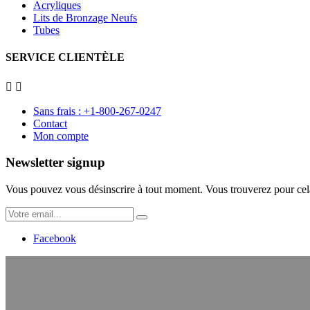
Acryliques
Lits de Bronzage Neufs
Tubes
SERVICE CLIENTÈLE


Sans frais : +1-800-267-0247
Contact
Mon compte
Newsletter signup
Vous pouvez vous désinscrire à tout moment. Vous trouverez pour cela n
Facebook
Vérification de l'âge
Confirmez que vous avez plus de 18 ans
Depuis le 11 février 2013, tous les salons de bronzage du Québec sont