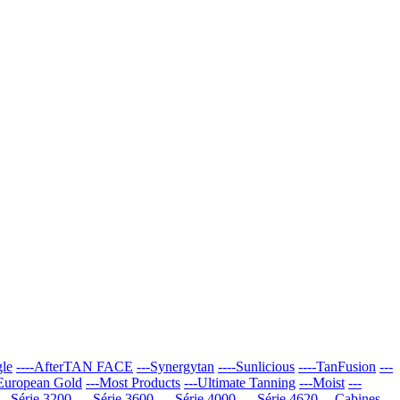
gle
----AfterTAN FACE
---Synergytan
----Sunlicious
----TanFusion
---
-European Gold
---Most Products
---Ultimate Tanning
---Moist
---
---Série 3200
----Série 3600
----Série 4000
----Série 4620
---Cabines