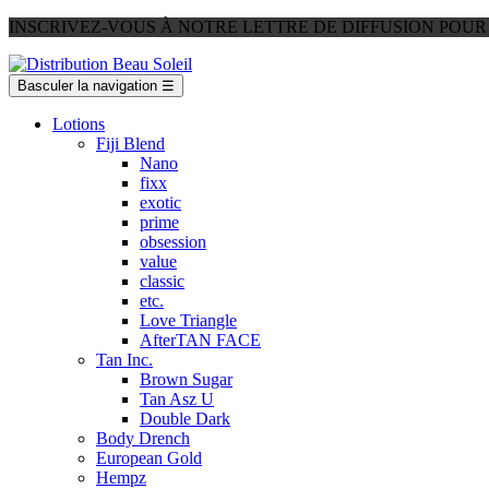
INSCRIVEZ-VOUS À NOTRE LETTRE DE DIFFUSION POU
Basculer la navigation
☰
Lotions
Fiji Blend
Nano
fixx
exotic
prime
obsession
value
classic
etc.
Love Triangle
AfterTAN FACE
Tan Inc.
Brown Sugar
Tan Asz U
Double Dark
Body Drench
European Gold
Hempz