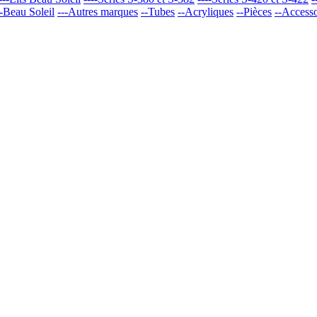
--Beau Soleil
---Autres marques
--Tubes
--Acryliques
--Pièces
--Accesso