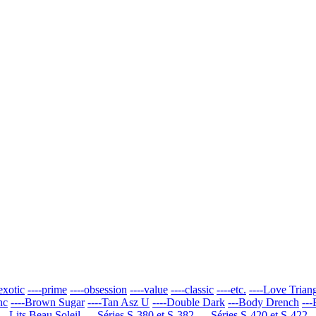
-exotic
----prime
----obsession
----value
----classic
----etc.
----Love Trian
nc
----Brown Sugar
----Tan Asz U
----Double Dark
---Body Drench
--
---Lits Beau Soleil
----Séries S-380 et S-382
----Séries S-420 et S-422
-