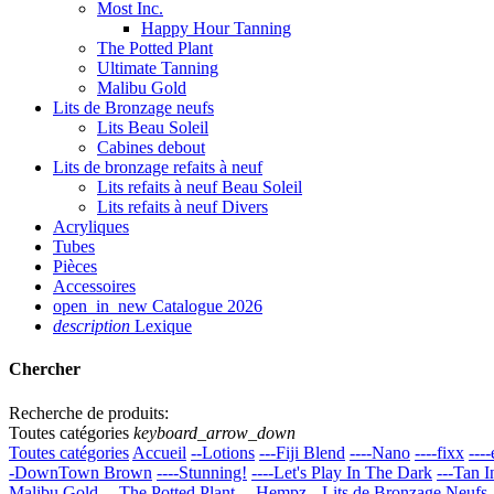
Most Inc.
Happy Hour Tanning
The Potted Plant
Ultimate Tanning
Malibu Gold
Lits de Bronzage neufs
Lits Beau Soleil
Cabines debout
Lits de bronzage refaits à neuf
Lits refaits à neuf Beau Soleil
Lits refaits à neuf Divers
Acryliques
Tubes
Pièces
Accessoires
open_in_new
Catalogue 2026
description
Lexique
Chercher
Recherche de produits:
Toutes catégories
keyboard_arrow_down
Toutes catégories
Accueil
--Lotions
---Fiji Blend
----Nano
----fixx
---
-DownTown Brown
----Stunning!
----Let's Play In The Dark
---Tan I
Malibu Gold
---The Potted Plant
---Hempz
--Lits de Bronzage Neufs