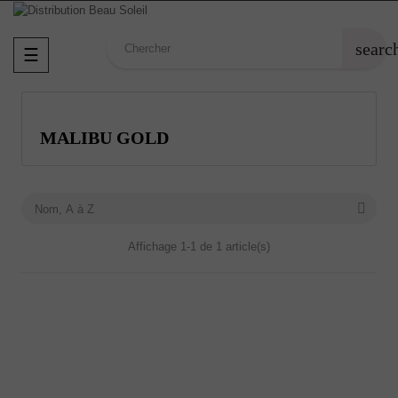
searc
Basculer
☰
la
navigation
MALIBU GOLD

Nom, A à Z
Affichage 1-1 de 1 article(s)