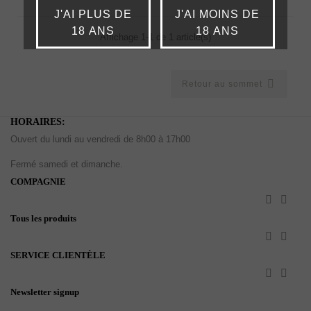
J'AI PLUS DE
J'AI MOINS DE
18 ANS
18 ANS
Affichage 1-1 de 1 article(s)

Retour au sommet
HORAIRES:
Ouvert du lundi au vendredi de 8h00 à 17h00
Fermé samedi et dimanche.
COMPAGNIE


Tous les produits


SERVICE CLIENTÈLE


Newsletter signup