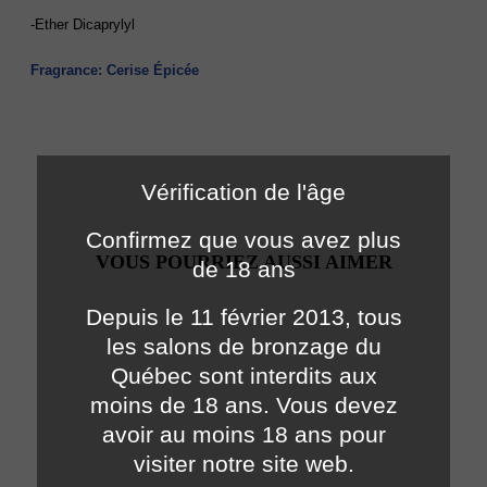
-Ether Dicaprylyl
Fragrance: Cerise Épicée
Vérification de l'âge
Confirmez que vous avez plus
VOUS POURRIEZ AUSSI AIMER
de 18 ans
Depuis le 11 février 2013, tous
les salons de bronzage du
Québec sont interdits aux
moins de 18 ans. Vous devez
avoir au moins 18 ans pour
visiter notre site web.